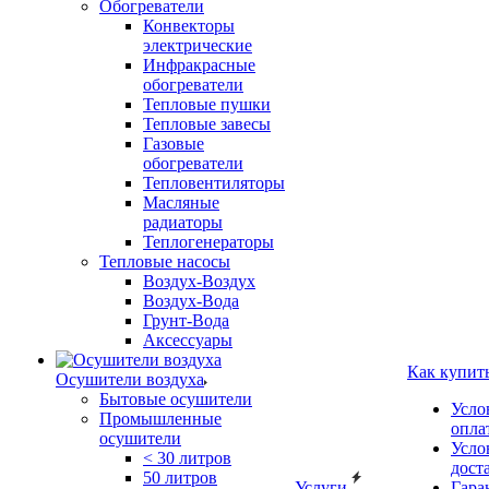
Обогреватели
Конвекторы
электрические
Инфракрасные
обогреватели
Тепловые пушки
Тепловые завесы
Газовые
обогреватели
Тепловентиляторы
Масляные
радиаторы
Теплогенераторы
Тепловые насосы
Воздух-Воздух
Воздух-Вода
Грунт-Вода
Аксессуары
Как купит
Осушители воздуха
Бытовые осушители
Усло
Промышленные
опла
осушители
Усло
< 30 литров
дост
50 литров
Услуги
Гара