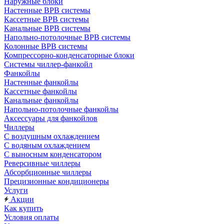
Наружные блоки
Настенные ВРВ системы
Кассетные ВРВ системы
Канальные ВРВ системы
Напольно-потолочные ВРВ системы
Колонные ВРВ системы
Компрессорно-конденсаторные блоки
Системы чиллер-фанкойл
Фанкойлы
Настенные фанкойлы
Кассетные фанкойлы
Канальные фанкойлы
Напольно-потолочные фанкойлы
Аксессуары для фанкойлов
Чиллеры
С воздушным охлаждением
С водяным охлаждением
С выносным конденсатором
Реверсивные чиллеры
Абсорбционные чиллеры
Прецизионные кондиционеры
Услуги
Акции
Как купить
Условия оплаты