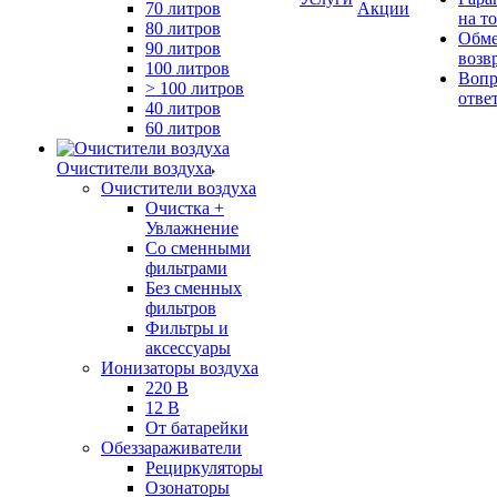
70 литров
Акции
на т
80 литров
Обме
90 литров
возв
100 литров
Вопр
> 100 литров
отве
40 литров
60 литров
Очистители воздуха
Очистители воздуха
Очистка +
Увлажнение
Cо сменными
фильтрами
Без сменных
фильтров
Фильтры и
аксессуары
Ионизаторы воздуха
220 В
12 В
От батарейки
Обеззараживатели
Рециркуляторы
Озонаторы