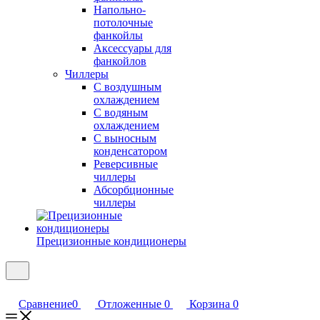
Напольно-
потолочные
фанкойлы
Аксессуары для
фанкойлов
Чиллеры
С воздушным
охлаждением
С водяным
охлаждением
С выносным
конденсатором
Реверсивные
чиллеры
Абсорбционные
чиллеры
Прецизионные кондиционеры
Сравнение
0
Отложенные
0
Корзина
0