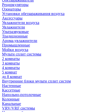
Обеззараживатели
Рециркуляторы
Озонаторы
Установки обеззараживания воздуха
Аксессуары
Увлажнители воздуха
Увлажнители
Ультразвуковые
Традиционные
Арома-увлажнители
Промышленные
Мойки воздуха
Мульти сплит системы
2 комнаты
3 комнаты
4 комнаты
5 комнат
до 8 комнат
Внутренние блоки мульти сплит систем
Настенные
Кассетные
Напольно-потолочные
Колонные
Канальные
VRV/VRF системы