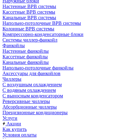
Наружные блоки
Настенные ВРВ системы
Кассетные ВРВ системы
Канальные ВРВ системы
Напольно-потолочные ВРВ системы
Колонные ВРВ системы
Компрессорно-конденсаторные блоки
Системы чиллер-фанкойл
Фанкойлы
Настенные фанкойлы
Кассетные фанкойлы
Канальные фанкойлы
Напольно-потолочные фанкойлы
Аксессуары для фанкойлов
Чиллеры
С воздушным охлаждением
С водяным охлаждением
С выносным конденсатором
Реверсивные чиллеры
Абсорбционные чиллеры
Прецизионные кондиционеры
Услуги
Акции
Как купить
Условия оплаты