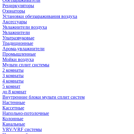
Обеззараживатели
Рециркуляторы
Озонаторы
Установки обеззараживания воздуха
Аксессуары
Увлажнители воздуха
Увлажнители
Ультразвуковые
Традиционные
Арома-увлажнители
Промышленные
Мойки воздуха
Мульти сплит системы
2 комнаты
3 комнаты
4 комнаты
5 комнат
до 8 комнат
Внутренние блоки мульти сплит систем
Настенные
Кассетные
Напольно-потолочные
Колонные
Канальные
VRV/VRF системы