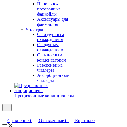
Напольно-
потолочные
фанкойлы
Аксессуары для
фанкойлов
Чиллеры
С воздушным
охлаждением
С водяным
охлаждением
С выносным
конденсатором
Реверсивные
чиллеры
Абсорбционные
чиллеры
Прецизионные кондиционеры
Сравнение
0
Отложенные
0
Корзина
0