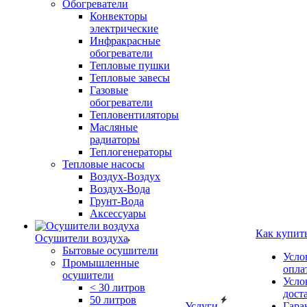
Обогреватели
Конвекторы
электрические
Инфракрасные
обогреватели
Тепловые пушки
Тепловые завесы
Газовые
обогреватели
Тепловентиляторы
Масляные
радиаторы
Теплогенераторы
Тепловые насосы
Воздух-Воздух
Воздух-Вода
Грунт-Вода
Аксессуары
Как купит
Осушители воздуха
Бытовые осушители
Усло
Промышленные
опла
осушители
Усло
< 30 литров
дост
50 литров
Услуги
Гара