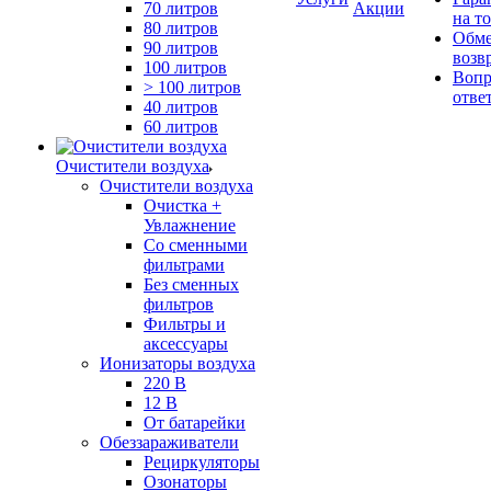
70 литров
Акции
на т
80 литров
Обме
90 литров
возв
100 литров
Вопр
> 100 литров
отве
40 литров
60 литров
Очистители воздуха
Очистители воздуха
Очистка +
Увлажнение
Cо сменными
фильтрами
Без сменных
фильтров
Фильтры и
аксессуары
Ионизаторы воздуха
220 В
12 В
От батарейки
Обеззараживатели
Рециркуляторы
Озонаторы