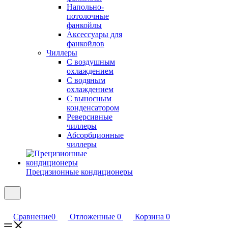
Напольно-
потолочные
фанкойлы
Аксессуары для
фанкойлов
Чиллеры
С воздушным
охлаждением
С водяным
охлаждением
С выносным
конденсатором
Реверсивные
чиллеры
Абсорбционные
чиллеры
Прецизионные кондиционеры
Сравнение
0
Отложенные
0
Корзина
0