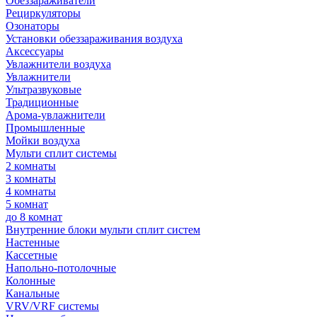
Обеззараживатели
Рециркуляторы
Озонаторы
Установки обеззараживания воздуха
Аксессуары
Увлажнители воздуха
Увлажнители
Ультразвуковые
Традиционные
Арома-увлажнители
Промышленные
Мойки воздуха
Мульти сплит системы
2 комнаты
3 комнаты
4 комнаты
5 комнат
до 8 комнат
Внутренние блоки мульти сплит систем
Настенные
Кассетные
Напольно-потолочные
Колонные
Канальные
VRV/VRF системы