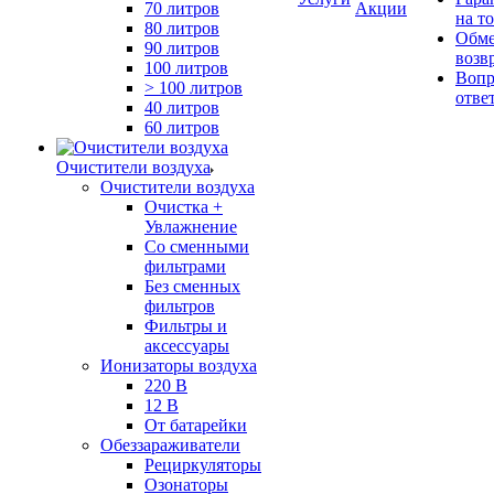
70 литров
Акции
на т
80 литров
Обме
90 литров
возв
100 литров
Вопр
> 100 литров
отве
40 литров
60 литров
Очистители воздуха
Очистители воздуха
Очистка +
Увлажнение
Cо сменными
фильтрами
Без сменных
фильтров
Фильтры и
аксессуары
Ионизаторы воздуха
220 В
12 В
От батарейки
Обеззараживатели
Рециркуляторы
Озонаторы