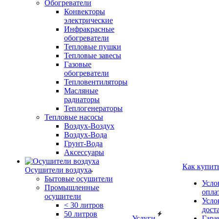
Обогреватели
Конвекторы
электрические
Инфракрасные
обогреватели
Тепловые пушки
Тепловые завесы
Газовые
обогреватели
Тепловентиляторы
Масляные
радиаторы
Теплогенераторы
Тепловые насосы
Воздух-Воздух
Воздух-Вода
Грунт-Вода
Аксессуары
Как купит
Осушители воздуха
Бытовые осушители
Усло
Промышленные
опла
осушители
Усло
< 30 литров
дост
50 литров
Услуги
Гара