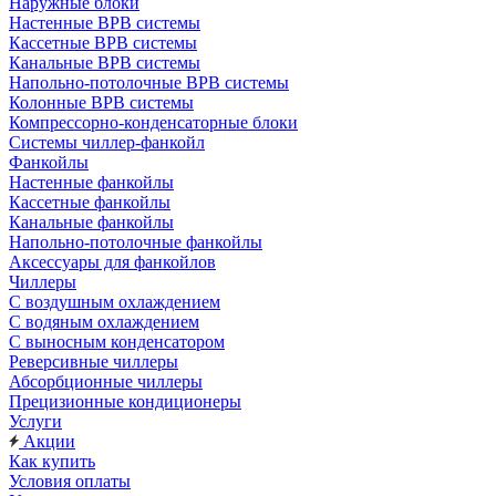
Наружные блоки
Настенные ВРВ системы
Кассетные ВРВ системы
Канальные ВРВ системы
Напольно-потолочные ВРВ системы
Колонные ВРВ системы
Компрессорно-конденсаторные блоки
Системы чиллер-фанкойл
Фанкойлы
Настенные фанкойлы
Кассетные фанкойлы
Канальные фанкойлы
Напольно-потолочные фанкойлы
Аксессуары для фанкойлов
Чиллеры
С воздушным охлаждением
С водяным охлаждением
С выносным конденсатором
Реверсивные чиллеры
Абсорбционные чиллеры
Прецизионные кондиционеры
Услуги
Акции
Как купить
Условия оплаты