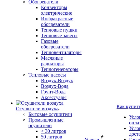
Обогреватели
Конвекторы
электрические
Инфракрасные
обогреватели
Тепловые пушки
Тепловые завесы
Газовые
обогреватели
Тепловентиляторы
Масляные
радиаторы
Теплогенераторы
Тепловые насосы
Воздух-Воздух
Воздух-Вода
Грунт-Вода
Аксессуары
Как купит
Осушители воздуха
Бытовые осушители
Усло
Промышленные
опла
осушители
Усло
< 30 литров
дост
50 литров
Услуги
Гара