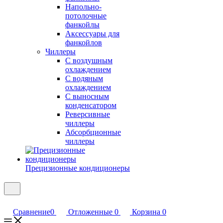
Напольно-
потолочные
фанкойлы
Аксессуары для
фанкойлов
Чиллеры
С воздушным
охлаждением
С водяным
охлаждением
С выносным
конденсатором
Реверсивные
чиллеры
Абсорбционные
чиллеры
Прецизионные кондиционеры
Сравнение
0
Отложенные
0
Корзина
0