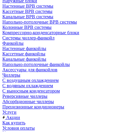
Наружные блоки
Настенные ВРВ системы
Кассетные ВРВ системы
Канальные ВРВ системы
Напольно-потолочные ВРВ системы
Колонные ВРВ системы
Компрессорно-конденсаторные блоки
Системы чиллер-фанкойл
Фанкойлы
Настенные фанкойлы
Кассетные фанкойлы
Канальные фанкойлы
Напольно-потолочные фанкойлы
Аксессуары для фанкойлов
Чиллеры
С воздушным охлаждением
С водяным охлаждением
С выносным конденсатором
Реверсивные чиллеры
Абсорбционные чиллеры
Прецизионные кондиционеры
Услуги
Акции
Как купить
Условия оплаты