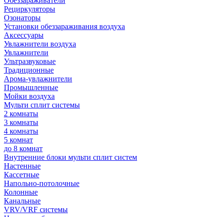
Обеззараживатели
Рециркуляторы
Озонаторы
Установки обеззараживания воздуха
Аксессуары
Увлажнители воздуха
Увлажнители
Ультразвуковые
Традиционные
Арома-увлажнители
Промышленные
Мойки воздуха
Мульти сплит системы
2 комнаты
3 комнаты
4 комнаты
5 комнат
до 8 комнат
Внутренние блоки мульти сплит систем
Настенные
Кассетные
Напольно-потолочные
Колонные
Канальные
VRV/VRF системы