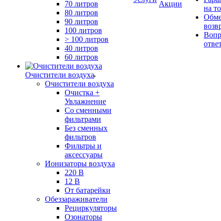
70 литров
Акции
на т
80 литров
Обме
90 литров
возв
100 литров
Вопр
> 100 литров
отве
40 литров
60 литров
Очистители воздуха
Очистители воздуха
Очистка +
Увлажнение
Cо сменными
фильтрами
Без сменных
фильтров
Фильтры и
аксессуары
Ионизаторы воздуха
220 В
12 В
От батарейки
Обеззараживатели
Рециркуляторы
Озонаторы