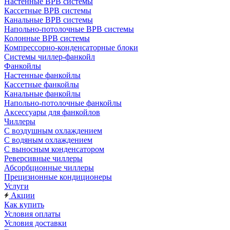
Настенные ВРВ системы
Кассетные ВРВ системы
Канальные ВРВ системы
Напольно-потолочные ВРВ системы
Колонные ВРВ системы
Компрессорно-конденсаторные блоки
Системы чиллер-фанкойл
Фанкойлы
Настенные фанкойлы
Кассетные фанкойлы
Канальные фанкойлы
Напольно-потолочные фанкойлы
Аксессуары для фанкойлов
Чиллеры
С воздушным охлаждением
С водяным охлаждением
С выносным конденсатором
Реверсивные чиллеры
Абсорбционные чиллеры
Прецизионные кондиционеры
Услуги
Акции
Как купить
Условия оплаты
Условия доставки