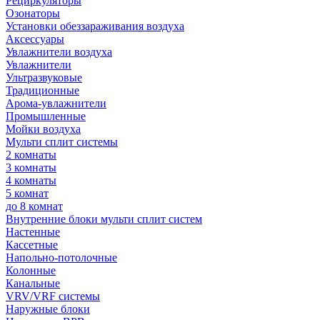
Рециркуляторы
Озонаторы
Установки обеззараживания воздуха
Аксессуары
Увлажнители воздуха
Увлажнители
Ультразвуковые
Традиционные
Арома-увлажнители
Промышленные
Мойки воздуха
Мульти сплит системы
2 комнаты
3 комнаты
4 комнаты
5 комнат
до 8 комнат
Внутренние блоки мульти сплит систем
Настенные
Кассетные
Напольно-потолочные
Колонные
Канальные
VRV/VRF системы
Наружные блоки