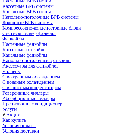
Настенные ВРВ системы
Кассетные ВРВ системы
Канальные ВРВ системы
Напольно-потолочные ВРВ системы
Колонные ВРВ системы
Компрессорно-конденсаторные блоки
Системы чиллер-фанкойл
Фанкойлы
Настенные фанкойлы
Кассетные фанкойлы
Канальные фанкойлы
Напольно-потолочные фанкойлы
Аксессуары для фанкойлов
Чиллеры
С воздушным охлаждением
С водяным охлаждением
С выносным конденсатором
Реверсивные чиллеры
Абсорбционные чиллеры
Прецизионные кондиционеры
Услуги
Акции
Как купить
Условия оплаты
Условия доставки