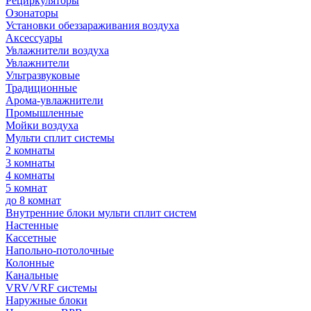
Рециркуляторы
Озонаторы
Установки обеззараживания воздуха
Аксессуары
Увлажнители воздуха
Увлажнители
Ультразвуковые
Традиционные
Арома-увлажнители
Промышленные
Мойки воздуха
Мульти сплит системы
2 комнаты
3 комнаты
4 комнаты
5 комнат
до 8 комнат
Внутренние блоки мульти сплит систем
Настенные
Кассетные
Напольно-потолочные
Колонные
Канальные
VRV/VRF системы
Наружные блоки