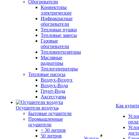
Обогреватели
Конвекторы
электрические
Инфракрасные
обогреватели
Тепловые пушки
Тепловые завесы
Газовые
обогреватели
Тепловентиляторы
Масляные
радиаторы
Теплогенераторы
Тепловые насосы
Воздух-Воздух
Воздух-Вода
Грунт-Вода
Аксессуары
Как купит
Осушители воздуха
Бытовые осушители
Усло
Промышленные
опла
осушители
Усло
< 30 литров
дост
50 литров
Услуги
Гара