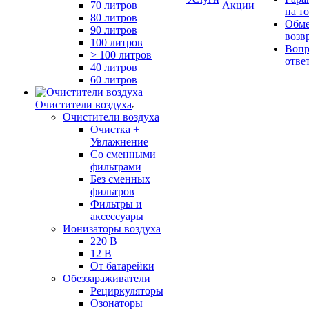
70 литров
Акции
на т
80 литров
Обме
90 литров
возв
100 литров
Вопр
> 100 литров
отве
40 литров
60 литров
Очистители воздуха
Очистители воздуха
Очистка +
Увлажнение
Cо сменными
фильтрами
Без сменных
фильтров
Фильтры и
аксессуары
Ионизаторы воздуха
220 В
12 В
От батарейки
Обеззараживатели
Рециркуляторы
Озонаторы