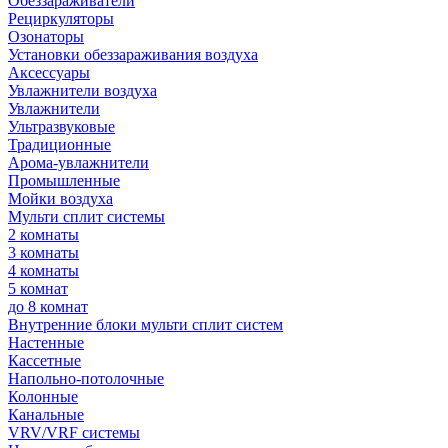
Обеззараживатели
Рециркуляторы
Озонаторы
Установки обеззараживания воздуха
Аксессуары
Увлажнители воздуха
Увлажнители
Ультразвуковые
Традиционные
Арома-увлажнители
Промышленные
Мойки воздуха
Мульти сплит системы
2 комнаты
3 комнаты
4 комнаты
5 комнат
до 8 комнат
Внутренние блоки мульти сплит систем
Настенные
Кассетные
Напольно-потолочные
Колонные
Канальные
VRV/VRF системы