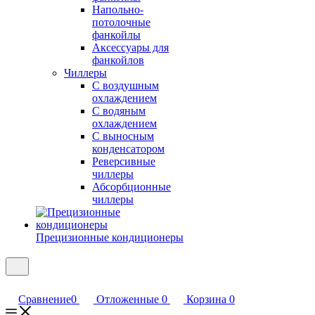
Напольно-
потолочные
фанкойлы
Аксессуары для
фанкойлов
Чиллеры
С воздушным
охлаждением
С водяным
охлаждением
С выносным
конденсатором
Реверсивные
чиллеры
Абсорбционные
чиллеры
Прецизионные кондиционеры
Сравнение
0
Отложенные
0
Корзина
0