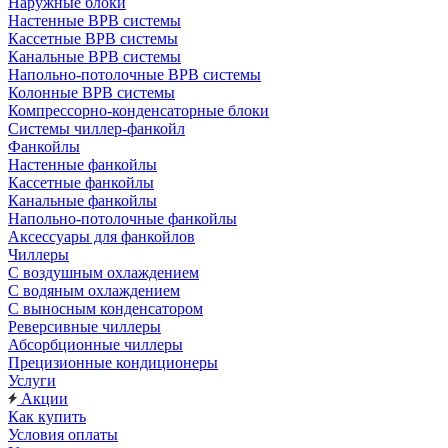
Наружные блоки
Настенные ВРВ системы
Кассетные ВРВ системы
Канальные ВРВ системы
Напольно-потолочные ВРВ системы
Колонные ВРВ системы
Компрессорно-конденсаторные блоки
Системы чиллер-фанкойл
Фанкойлы
Настенные фанкойлы
Кассетные фанкойлы
Канальные фанкойлы
Напольно-потолочные фанкойлы
Аксессуары для фанкойлов
Чиллеры
С воздушным охлаждением
С водяным охлаждением
С выносным конденсатором
Реверсивные чиллеры
Абсорбционные чиллеры
Прецизионные кондиционеры
Услуги
Акции
Как купить
Условия оплаты