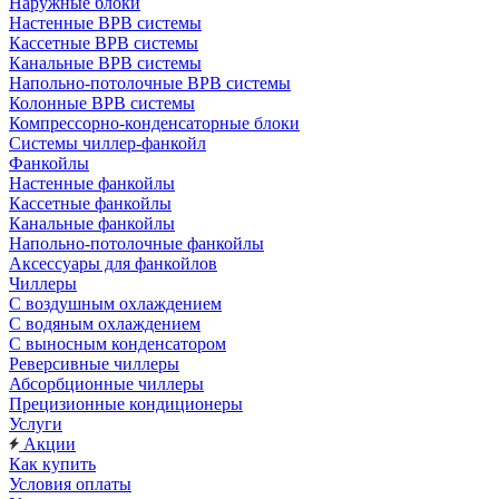
Наружные блоки
Настенные ВРВ системы
Кассетные ВРВ системы
Канальные ВРВ системы
Напольно-потолочные ВРВ системы
Колонные ВРВ системы
Компрессорно-конденсаторные блоки
Системы чиллер-фанкойл
Фанкойлы
Настенные фанкойлы
Кассетные фанкойлы
Канальные фанкойлы
Напольно-потолочные фанкойлы
Аксессуары для фанкойлов
Чиллеры
С воздушным охлаждением
С водяным охлаждением
С выносным конденсатором
Реверсивные чиллеры
Абсорбционные чиллеры
Прецизионные кондиционеры
Услуги
Акции
Как купить
Условия оплаты