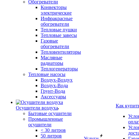
Обогреватели
Конвекторы
электрические
Инфракрасные
обогреватели
Тепловые пушки
Тепловые завесы
Газовые
обогреватели
Тепловентиляторы
Масляные
радиаторы
Теплогенераторы
Тепловые насосы
Воздух-Воздух
Воздух-Вода
Грунт-Вода
Аксессуары
Как купит
Осушители воздуха
Бытовые осушители
Усло
Промышленные
опла
осушители
Усло
< 30 литров
дост
50 литров
Услуги
Гара