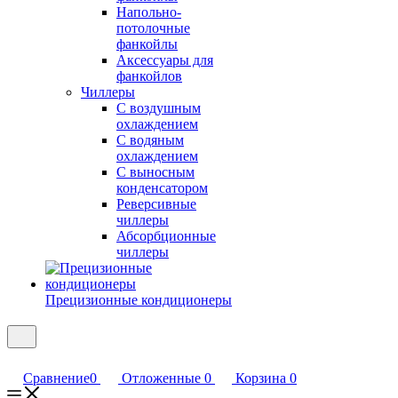
Напольно-
потолочные
фанкойлы
Аксессуары для
фанкойлов
Чиллеры
С воздушным
охлаждением
С водяным
охлаждением
С выносным
конденсатором
Реверсивные
чиллеры
Абсорбционные
чиллеры
Прецизионные кондиционеры
Сравнение
0
Отложенные
0
Корзина
0