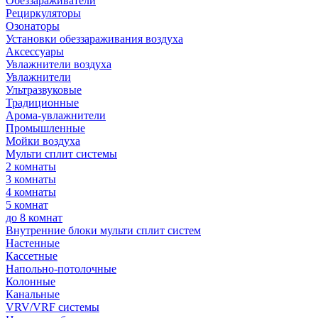
Обеззараживатели
Рециркуляторы
Озонаторы
Установки обеззараживания воздуха
Аксессуары
Увлажнители воздуха
Увлажнители
Ультразвуковые
Традиционные
Арома-увлажнители
Промышленные
Мойки воздуха
Мульти сплит системы
2 комнаты
3 комнаты
4 комнаты
5 комнат
до 8 комнат
Внутренние блоки мульти сплит систем
Настенные
Кассетные
Напольно-потолочные
Колонные
Канальные
VRV/VRF системы