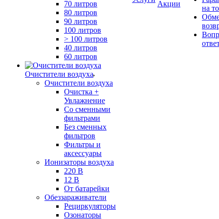
70 литров
Акции
на т
80 литров
Обме
90 литров
возв
100 литров
Вопр
> 100 литров
отве
40 литров
60 литров
Очистители воздуха
Очистители воздуха
Очистка +
Увлажнение
Cо сменными
фильтрами
Без сменных
фильтров
Фильтры и
аксессуары
Ионизаторы воздуха
220 В
12 В
От батарейки
Обеззараживатели
Рециркуляторы
Озонаторы