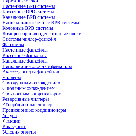
Наружные блоки
Настенные ВРВ системы
Кассетные ВРВ системы
Канальные ВРВ системы
Напольно-потолочные ВРВ системы
Колонные ВРВ системы
Компрессорно-конденсаторные блоки
Системы чиллер-фанкойл
Фанкойлы
Настенные фанкойлы
Кассетные фанкойлы
Канальные фанкойлы
Напольно-потолочные фанкойлы
Аксессуары для фанкойлов
Чиллеры
С воздушным охлаждением
С водяным охлаждением
С выносным конденсатором
Реверсивные чиллеры
Абсорбционные чиллеры
Прецизионные кондиционеры
Услуги
Акции
Как купить
Условия оплаты