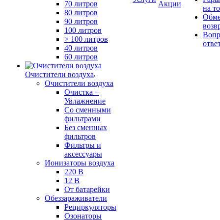
70 литров
Акции
на т
80 литров
Обме
90 литров
возв
100 литров
Вопр
> 100 литров
отве
40 литров
60 литров
Очистители воздуха
Очистители воздуха
Очистка +
Увлажнение
Cо сменными
фильтрами
Без сменных
фильтров
Фильтры и
аксессуары
Ионизаторы воздуха
220 В
12 В
От батарейки
Обеззараживатели
Рециркуляторы
Озонаторы