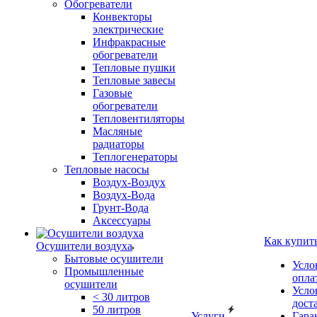
Обогреватели
Конвекторы
электрические
Инфракрасные
обогреватели
Тепловые пушки
Тепловые завесы
Газовые
обогреватели
Тепловентиляторы
Масляные
радиаторы
Теплогенераторы
Тепловые насосы
Воздух-Воздух
Воздух-Вода
Грунт-Вода
Аксессуары
Как купит
Осушители воздуха
Бытовые осушители
Усло
Промышленные
опла
осушители
Усло
< 30 литров
дост
50 литров
Услуги
Гара