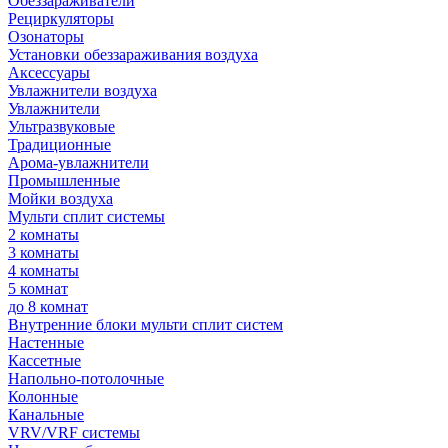
Обеззараживатели
Рециркуляторы
Озонаторы
Установки обеззараживания воздуха
Аксессуары
Увлажнители воздуха
Увлажнители
Ультразвуковые
Традиционные
Арома-увлажнители
Промышленные
Мойки воздуха
Мульти сплит системы
2 комнаты
3 комнаты
4 комнаты
5 комнат
до 8 комнат
Внутренние блоки мульти сплит систем
Настенные
Кассетные
Напольно-потолочные
Колонные
Канальные
VRV/VRF системы