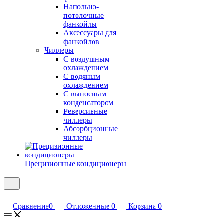
Напольно-
потолочные
фанкойлы
Аксессуары для
фанкойлов
Чиллеры
С воздушным
охлаждением
С водяным
охлаждением
С выносным
конденсатором
Реверсивные
чиллеры
Абсорбционные
чиллеры
Прецизионные кондиционеры
Сравнение
0
Отложенные
0
Корзина
0